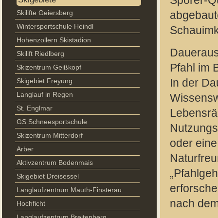
Sporer-Qu
Skilifte Geiersberg
abgebaute
Wintersportschule Heindl
Schauimk
Hohenzollern Skistadion
Daueraus
Skilift Riedlberg
Pfahl im 
Skizentrum Geißkopf
Skigebiet Freyung
In der Da
Langlauf in Regen
Wissensw
St. Englmar
Lebensrä
GS Schneesportschule
Nutzungs
Skizentrum Mitterdorf
oder eine
Arber
Naturfre
Aktivzentrum Bodenmais
„Pfahlgeh
Skigebiet Dreisessel
erforsche
Langlaufzentrum Mauth-Finsterau
nach dem 
Hochficht
Langlaufzentrum Breitenberg