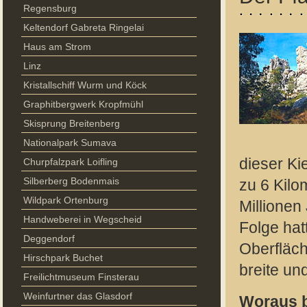
Regensburg
Keltendorf Gabreta Ringelai
Haus am Strom
Linz
Kristallschiff Wurm und Köck
Graphitbergwerk Kropfmühl
Skisprung Breitenberg
Nationalpark Sumava
dieser Kie
Churpfalzpark Loifling
Silberberg Bodenmais
zu 6 Kilo
Wildpark Ortenburg
Millionen
Handweberei in Wegscheid
Folge hat
Deggendorf
Oberfläch
Hirschpark Buchet
breite un
Freilichtmuseum Finsterau
Weinfurtner das Glasdorf
Woraus b