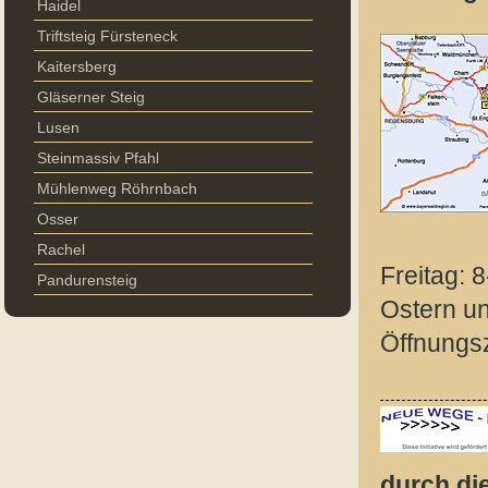
Haidel
Triftsteig Fürsteneck
Kaitersberg
Gläserner Steig
Lusen
Steinmassiv Pfahl
Mühlenweg Röhrnbach
Osser
Rachel
Freitag: 
Pandurensteig
Ostern u
Öffnungs
durch di