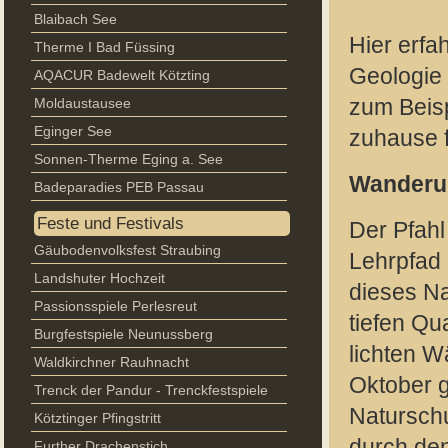
Blaibach See
Hier erfa
Therme I Bad Füssing
Geologie 
AQACUR Badewelt Kötzting
Moldaustausee
zum Beisp
Eginger See
zuhause f
Sonnen-Therme Eging a. See
Wanderu
Badeparadies PEB Passau
Feste und Festivals
Der Pfahl
Gäubodenvolksfest Straubing
Lehrpfad 
Landshuter Hochzeit
dieses Na
Passionsspiele Perlesreut
tiefen Qu
Burgfestspiele Neunussberg
lichten 
Waldkirchner Rauhnacht
Oktober 
Trenck der Pandur - Trenckfestspiele
Natursch
Kötztinger Pfingstritt
durch de
Further Drachenstich