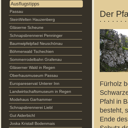
Ausflugstipps
Passau
Der Pfa
SteinWelten Hauzenberg
Gläserne Scheune
Schnapsbrennerei Penninger
Baumwipfelpfad Neuschönau
Böhmerwald Tschechien
Sommerrodelbahn Grafenau
Gläserner Wald in Regen
Oberhausmuseum Passau
Fürholz b
Europareservat Unterer Inn
Landwirtschaftsmuseum in Regen
Schwarzen
Modehaus Garhammer
Pfahl in 
Schnapsbrennerei Liebl
besteht, 
Gut Aiderbichl
Ende des
Joska Kristall Bodenmais