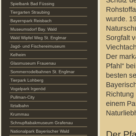
Schutz de
Spielbank Bad Füssing
Rohstoff
Tiergarten Straubing
wurde. 19
Bayernpark Reisbach
Naturschu
Museumsdorf Bay. Wald
Sorgfalt 
Wald Wipfel Weg St. Englmar
Viechtach
Jagd- und Fischereimuseum
Kelheim
Der marka
Glasmuseum Frauenau
Pfahl“ be
Sommerrodelbahnen St. Englmar
besten s
Tierpark Lohberg
Bayerisch
Vogelpark Irgenöd
Richtung 
Pullman-City
einem Par
Ilztalbahn
Naturlieb
Krummau
Schnupftabakmuseum Grafenau
Nationalpark Bayerischer Wald
Der Pfa