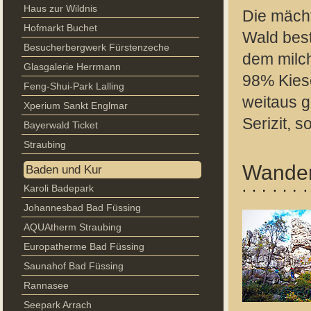
Haus zur Wildnis
Die mäch
Hofmarkt Buchet
Wald best
Besucherbergwerk Fürstenzeche
dem milch
Glasgalerie Herrmann
98% Kies
Feng-Shui-Park Lalling
weitaus g
Xperium Sankt Englmar
Serizit, 
Bayerwald Ticket
Straubing
Wander
Baden und Kur
Karoli Badepark
Johannesbad Bad Füssing
AQUAtherm Straubing
Europatherme Bad Füssing
Saunahof Bad Füssing
Rannasee
Seepark Arrach