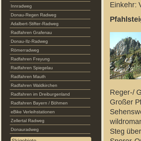
Einkehr: 
Innradweg
Donau-Regen Radweg
Pfahlstei
Adalbert-Stifter-Radweg
Radfahren Grafenau
Donau-Ilz-Radweg
Römerradweg
Radfahren Freyung
Radfahren Spiegelau
Radfahren Mauth
Radfahren Waldkirchen
Reger-/ G
Radfahren im Dreiburgenland
Großer Pf
Radfahren Bayern / Böhmen
Sehenswe
eBike Verleihstationen
wildroman
Zellertal Radweg
Donauradweg
Steg über
Skigebiete