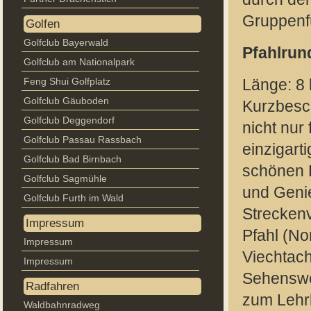
Gruppenfü
Golfen
Golfclub Bayerwald
Pfahlru
Golfclub am Nationalpark
Feng Shui Golfplatz
Länge: 8 
Golfclub Gäuboden
Kurzbesch
Golfclub Deggendorf
nicht nur
Golfclub Passau Rassbach
einzigart
Golfclub Bad Birnbach
schönen 
Golfclub Sagmühle
und Geni
Golfclub Furth im Wald
Streckenv
Impressum
Pfahl (No
Impressum
Viechtac
Impressum
Sehenswer
Radfahren
zum Lehr
Waldbahnradweg