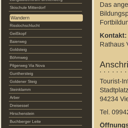
Das angeg
Skischule Mitterdorf
Bildungs
Wandern
Fortbildu
Risslochschlucht
Geißkopf
Kontakt:
Baierweg
Rathaus V
Goldsteig
Böhmweg
Anschri
Pilgerweg Via Nova
Gunthersteig
Tourist-I
Goldener Steig
Stadtplat
Steinklamm
Arber
94234 Vi
Dreisessel
Tel. 0994
Hirschenstein
Buchberger Leite
Öffnungs