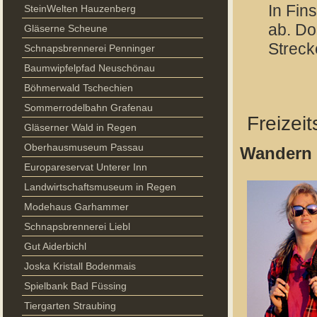
In Fin
SteinWelten Hauzenberg
ab. Do
Gläserne Scheune
Streck
Schnapsbrennerei Penninger
Baumwipfelpfad Neuschönau
Böhmerwald Tschechien
Sommerrodelbahn Grafenau
Freizei
Gläserner Wald in Regen
Oberhausmuseum Passau
Wandern 
Europareservat Unterer Inn
Landwirtschaftsmuseum in Regen
Modehaus Garhammer
Schnapsbrennerei Liebl
Gut Aiderbichl
Joska Kristall Bodenmais
Spielbank Bad Füssing
Tiergarten Straubing