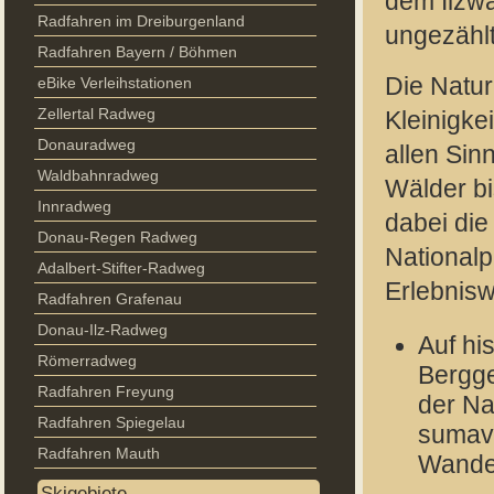
dem Ilzw
Radfahren im Dreiburgenland
ungezählt
Radfahren Bayern / Böhmen
Die Natur
eBike Verleihstationen
Zellertal Radweg
Kleinigkei
Donauradweg
allen Sin
Waldbahnradweg
Wälder bi
Innradweg
dabei die
Donau-Regen Radweg
Nationalp
Adalbert-Stifter-Radweg
Erlebnis
Radfahren Grafenau
Donau-Ilz-Radweg
Auf hi
Römerradweg
Bergge
Radfahren Freyung
der Na
Radfahren Spiegelau
sumava
Radfahren Mauth
Wander
Skigebiete