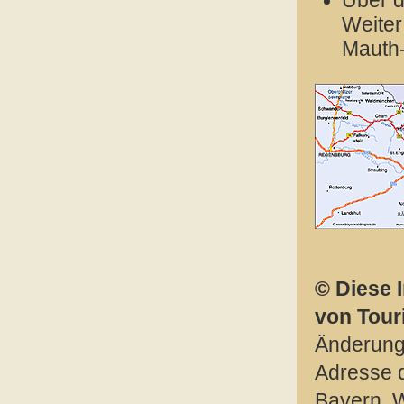
Über d
Weiter
Mauth-
© Diese 
von Tou
Änderung
Adresse 
Bayern. W