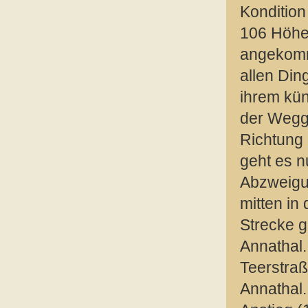
Kondition
106 Höhen
angekomm
allen Din
ihrem kün
der Wegga
Richtung 
geht es n
Abzweigu
mitten in
Strecke g
Annathal.
Teerstraß
Annathal.