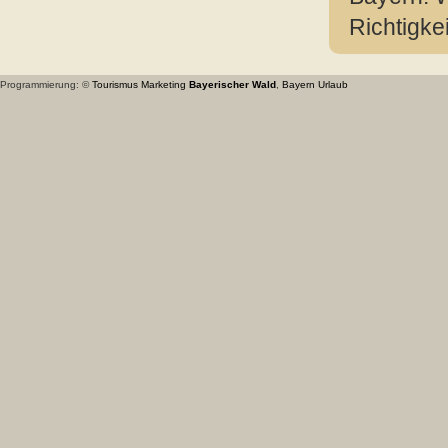
Richtigke
Programmierung: ©
Tourismus
Marketing
Bayerischer Wald
,
Bayern
Urlaub