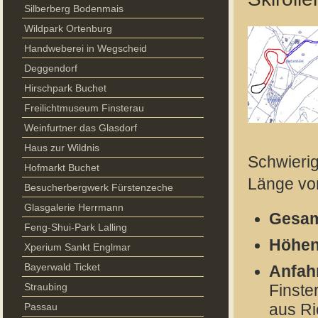
Silberberg Bodenmais
Wildpark Ortenburg
Handweberei in Wegscheid
Deggendorf
Hirschpark Buchet
Freilichtmuseum Finsterau
Weinfurtner das Glasdorf
Haus zur Wildnis
Schwierig
Hofmarkt Buchet
Länge von
Besucherbergwerk Fürstenzeche
Glasgalerie Herrmann
Gesam
Feng-Shui-Park Lalling
Höhen
Xperium Sankt Englmar
Bayerwald Ticket
Anfahr
Straubing
Finste
Passau
aus Ri