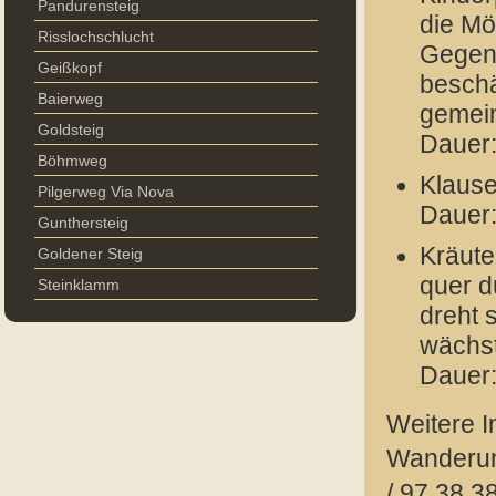
Pandurensteig
die Mö
Risslochschlucht
Gegen
Geißkopf
beschä
Baierweg
gemein
Goldsteig
Dauer:
Böhmweg
Klaus
Pilgerweg Via Nova
Dauer:
Gunthersteig
Kräute
Goldener Steig
quer d
Steinklamm
dreht 
wächs
Dauer:
Weitere I
Wanderung
/ 97 38 38