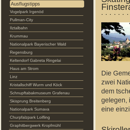
Ausflugstipps
Finster
Vogelpark Irgenöd
Pullman-City
Ilztalbahn
Krummau
Nationalpark Bayerischer Wald
Regensburg
Keltendorf Gabreta Ringelai
Haus am Strom
Die Gemei
Linz
zwei Nati
Kristallschiff Wurm und Köck
dem tsch
Schnupftabakmuseum Grafenau
gelegen, 
Skisprung Breitenberg
eine einz
Nationalpark Sumava
Churpfalzpark Loifling
Graphitbergwerk Kropfmühl
Skirolle