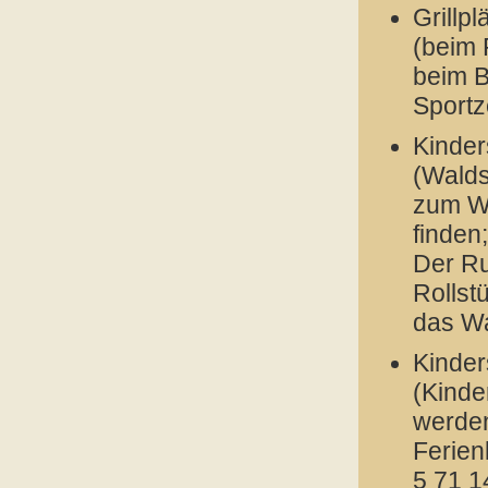
Grillpl
(beim 
beim B
Sportz
Kinder
(Walds
zum Wa
finden;
Der Ru
Rollst
das Wa
Kinder
(Kinde
werden
Ferien
5 71 1