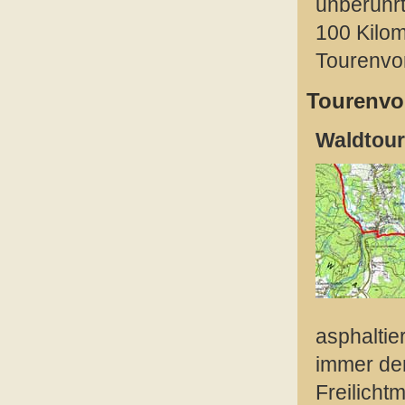
unberührt
100 Kilo
Tourenvor
Tourenvor
Waldtour
asphaltie
immer den
Freilicht