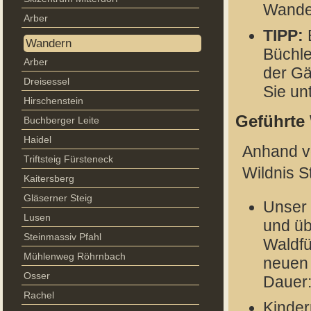
Wander
Arber
TIPP:
B
Wandern
Büchle
Arber
der Gä
Dreisessel
Sie un
Hirschenstein
Geführte
Buchberger Leite
Haidel
Anhand v
Triftsteig Fürsteneck
Wildnis S
Kaitersberg
Gläserner Steig
Unser 
Lusen
und üb
Steinmassiv Pfahl
Waldfü
Mühlenweg Röhrnbach
neuen 
Osser
Dauer:
Rachel
Kinder