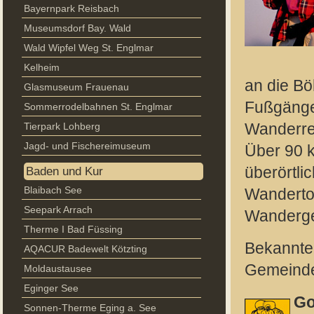
Bayernpark Reisbach
Museumsdorf Bay. Wald
Wald Wipfel Weg St. Englmar
Kelheim
an die Bö
Glasmuseum Frauenau
Fußgänge
Sommerrodelbahnen St. Englmar
Tierpark Lohberg
Wanderrev
Jagd- und Fischereimuseum
Über 90 
überörtl
Baden und Kur
Blaibach See
Wanderto
Seepark Arrach
Wanderge
Therme I Bad Füssing
Bekannte
AQACUR Badewelt Kötzting
Gemeinde
Moldaustausee
Eginger See
Go
Sonnen-Therme Eging a. See