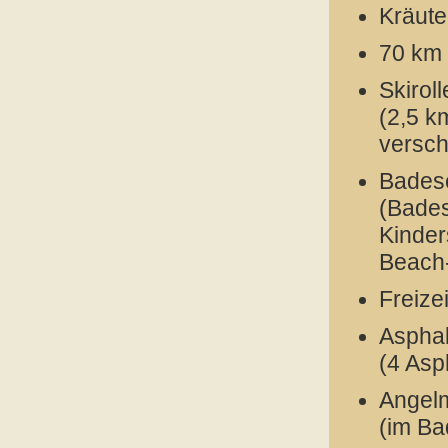
Kräut
70 km
Skiroll
(2,5 k
versch
Bades
(Bades
Kinder
Beach-
Freize
Aspha
(4 As
Angelm
(im B