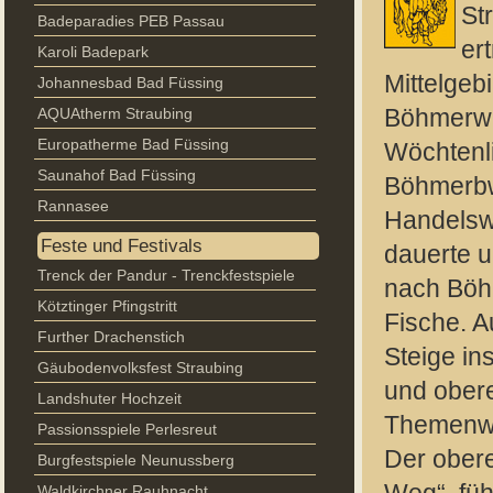
St
Badeparadies PEB Passau
er
Karoli Badepark
Mittelgeb
Johannesbad Bad Füssing
AQUAtherm Straubing
Böhmerwal
Europatherme Bad Füssing
Wöchtenli
Saunahof Bad Füssing
Böhmerbw
Rannasee
Handelswa
Feste und Festivals
dauerte u
Trenck der Pandur - Trenckfestspiele
nach Böhm
Kötztinger Pfingstritt
Fische. A
Further Drachenstich
Steige in
Gäubodenvolksfest Straubing
und ober
Landshuter Hochzeit
Themenw
Passionsspiele Perlesreut
Der obere
Burgfestspiele Neunussberg
Waldkirchner Rauhnacht