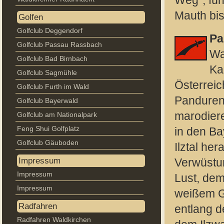
Weg“, fü
Mauth bi
Golfen
Golfclub Deggendorf
Pa
Golfclub Passau Rassbach
Wa
Golfclub Bad Birnbach
Ka
Golfclub Sagmühle
Österreic
Golfclub Furth im Wald
Panduren
Golfclub Bayerwald
marodier
Golfclub am Nationalpark
Feng Shui Golfplatz
in den Ba
Golfclub Gäuboden
Ilztal he
Impressum
Verwüstun
Impressum
Lust, de
Impressum
weißem Gr
Radfahren
entlang d
Radfahren Waldkirchen