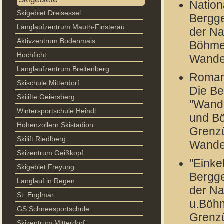
Nation
Skigebiet Dreisessel
Bergge
Langlaufzentrum Mauth-Finsterau
der Na
Aktivzentrum Bodenmais
Böhme
Hochficht
Wander
Langlaufzentrum Breitenberg
Romant
Skischule Mitterdorf
Die Be
Skilifte Geiersberg
"Wande
Wintersportschule Heindl
und B
Hohenzollern Skistadion
Grenz
Skilift Riedlberg
Wander
Skizentrum Geißkopf
"Einke
Skigebiet Freyung
Bergge
Langlauf in Regen
der Na
St. Englmar
u.Böhm
GS Schneesportschule
Grenz
Skizentrum Mitterdorf