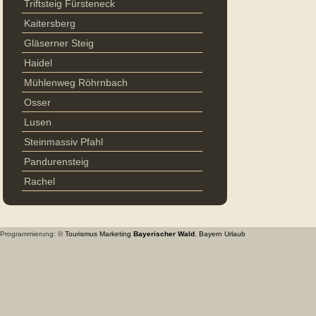
Triftsteig Fürsteneck
Kaitersberg
Gläserner Steig
Haidel
Mühlenweg Röhrnbach
Osser
Lusen
Steinmassiv Pfahl
Pandurensteig
Rachel
Programmierung: ©
Tourismus
Marketing
Bayerischer Wald
,
Bayern
Urlaub