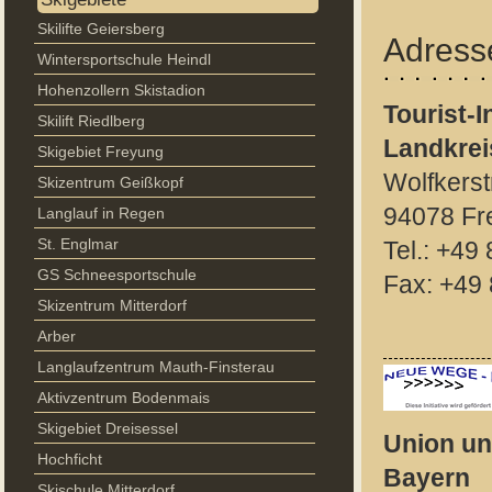
Skilifte Geiersberg
Adress
Wintersportschule Heindl
Hohenzollern Skistadion
Tourist-I
Skilift Riedlberg
Landkrei
Skigebiet Freyung
Wolfkerst
Skizentrum Geißkopf
94078 Fr
Langlauf in Regen
St. Englmar
Tel.: +49
GS Schneesportschule
Fax: +49
Skizentrum Mitterdorf
Arber
Langlaufzentrum Mauth-Finsterau
Aktivzentrum Bodenmais
Skigebiet Dreisessel
Union un
Hochficht
Bayern
Skischule Mitterdorf