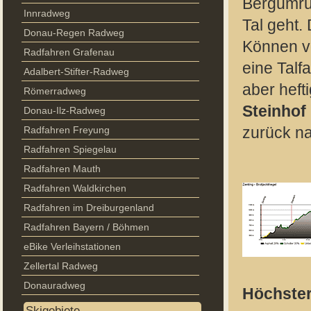
Bergumru
Innradweg
Tal geht.
Donau-Regen Radweg
Können vo
Radfahren Grafenau
eine Talf
Adalbert-Stifter-Radweg
aber heft
Römerradweg
Steinhof
Donau-Ilz-Radweg
Radfahren Freyung
zurück n
Radfahren Spiegelau
Radfahren Mauth
Radfahren Waldkirchen
Radfahren im Dreiburgenland
Radfahren Bayern / Böhmen
eBike Verleihstationen
Zellertal Radweg
Donauradweg
Höchster
Skigebiete