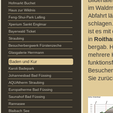
Bildertafe
Hofmarkt Buchet
im Waldm
Haus zur Wildnis
Abfahrt l
Feng-Shui-Park Lalling
schlagen.
Xperium Sankt Englmar
ist es mi
Bayerwald Ticket
in
Roith
Straubing
Besucherbergwerk Fürstenzeche
bergab. H
Glasgalerie Herrmann
mehrere H
Baden und Kur
funktions
Karoli Badepark
Besucher 
Johannesbad Bad Füssing
Sie zurü
AQUAtherm Straubing
Europatherme Bad Füssing
Saunahof Bad Füssing
Rannasee
Blaibach See