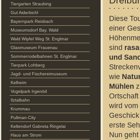
Dreibu
Tiergarten Straubing
Gut Aiderbichl
Diese Tou
Bayernpark Reisbach
einer Ges
Museumsdorf Bay. Wald
Höhenmet
Wald Wipfel Weg St. Englmar
sind
rasa
Glasmuseum Frauenau
und San
Sommerrodelbahnen St. Englmar
Tierpark Lohberg
Strecken
Jagd- und Fischereimuseum
wie
Natu
Kelheim
Mühlen
z
Vogelpark Irgenöd
Ortschaf
Ilztalbahn
wird vom 
Krummau
Geschick 
Pullman-City
erste Seh
Keltendorf Gabreta Ringelai
Nun geht 
Haus am Strom