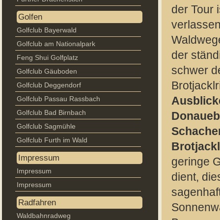
der Tour 
Golfen
verlassen
Golfclub Bayerwald
Waldwege,
Golfclub am Nationalpark
der ständ
Feng Shui Golfplatz
schwer d
Golfclub Gäuboden
Brotjackl
Golfclub Deggendorf
Golfclub Passau Rassbach
Ausblic
Golfclub Bad Birnbach
Donaueb
Golfclub Sagmühle
Schachen
Golfclub Furth im Wald
Brotjackl
Impressum
geringe G
Impressum
dient, di
Impressum
sagenhaf
Radfahren
Sonnenwa
Waldbahnradweg