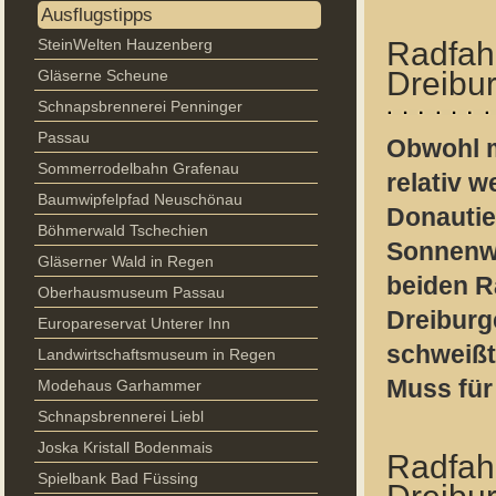
Ausflugstipps
SteinWelten Hauzenberg
Radfahr
Dreibu
Gläserne Scheune
Schnapsbrennerei Penninger
Passau
Obwohl 
Sommerrodelbahn Grafenau
relativ w
Baumwipfelpfad Neuschönau
Donautie
Böhmerwald Tschechien
Sonnenwa
Gläserner Wald in Regen
beiden R
Oberhausmuseum Passau
Dreiburg
Europareservat Unterer Inn
schweißt
Landwirtschaftsmuseum in Regen
Muss für
Modehaus Garhammer
Schnapsbrennerei Liebl
Joska Kristall Bodenmais
Radfah
Spielbank Bad Füssing