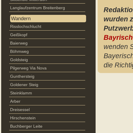
Langlaufzentrum Breitenberg
Redaktio
wurden z
Wandern
Risslochschlucht
Putzwerb
Geißkopf
Bayrisch
Baierweg
wenden Si
Böhmweg
Bayerisc
Goldsteig
die Richt
Pilgerweg Via Nova
Gunthersteig
Goldener Steig
Steinklamm
Arber
Dreisessel
Hirschenstein
Buchberger Leite