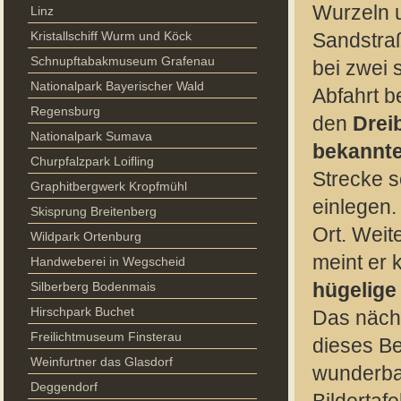
Wurzeln u
Linz
Kristallschiff Wurm und Köck
Sandstraße
Schnupftabakmuseum Grafenau
bei zwei 
Nationalpark Bayerischer Wald
Abfahrt b
Regensburg
den
Drei
Nationalpark Sumava
bekannt
Churpfalzpark Loifling
Strecke s
Graphitbergwerk Kropfmühl
einlegen.
Skisprung Breitenberg
Ort. Weit
Wildpark Ortenburg
meint er 
Handweberei in Wegscheid
Silberberg Bodenmais
hügelige
Hirschpark Buchet
Das nächs
Freilichtmuseum Finsterau
dieses Be
Weinfurtner das Glasdorf
wunderbar
Deggendorf