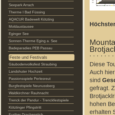
Seepark Arrach
Therme I Bad Füssing
AQACUR Badewelt Kötzting
Höchster
Moldaustausee
Eginger See
Mounta
Sonnen-Therme Eging a. See
Brotjac
Badeparadies PEB Passau
Feste und Festivals
Diese Tou
Gäubodenvolksfest Straubing
Auch hier
Landshuter Hochzeit
Passionsspiele Perlesreut
sind
Gesc
Burgfestspiele Neunussberg
gefragt. 
Waldkirchner Rauhnacht
Brotjackl
Trenck der Pandur - Trenckfestspiele
hohen Be
Kötztinger Pfingstritt
erhalten 
Further Drachenstich