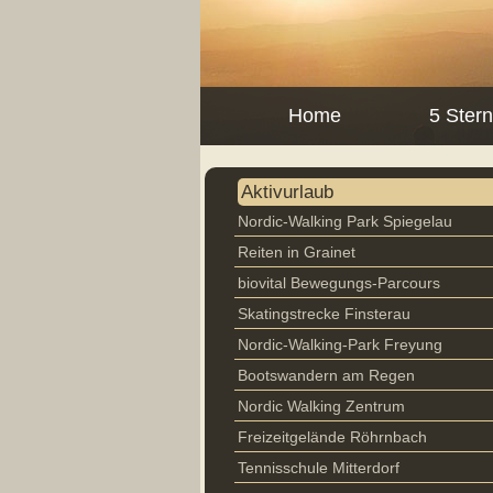
Home
5 Ster
Aktivurlaub
Nordic-Walking Park Spiegelau
Reiten in Grainet
biovital Bewegungs-Parcours
Skatingstrecke Finsterau
Nordic-Walking-Park Freyung
Bootswandern am Regen
Nordic Walking Zentrum
Freizeitgelände Röhrnbach
Tennisschule Mitterdorf