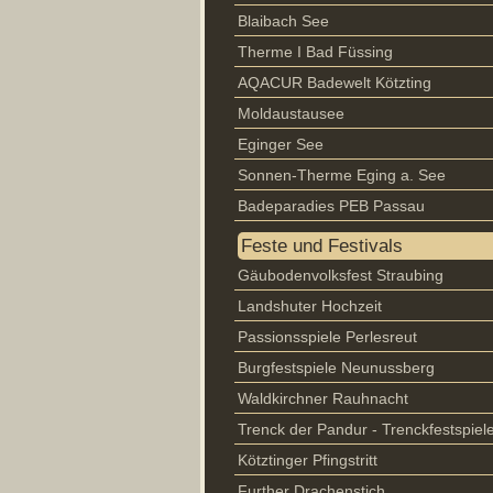
Blaibach See
Therme I Bad Füssing
AQACUR Badewelt Kötzting
Moldaustausee
Eginger See
Sonnen-Therme Eging a. See
Badeparadies PEB Passau
Feste und Festivals
Gäubodenvolksfest Straubing
Landshuter Hochzeit
Passionsspiele Perlesreut
Burgfestspiele Neunussberg
Waldkirchner Rauhnacht
Trenck der Pandur - Trenckfestspiel
Kötztinger Pfingstritt
Further Drachenstich