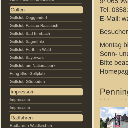
94065 Wa
Tel. 085
Golfen
Golfclub Deggendorf
E-Mail: 
Golfclub Passau Rassbach
Besucher
Golfclub Bad Birnbach
Golfclub Sagmühle
Montag bi
Golfclub Furth im Wald
Sonn- un
Golfclub Bayerwald
Bitte bea
Golfclub am Nationalpark
Homepage
Feng Shui Golfplatz
Golfclub Gäuboden
Pennin
Impressum
Impressum
Impressum
Radfahren
Radfahren Waldkirchen