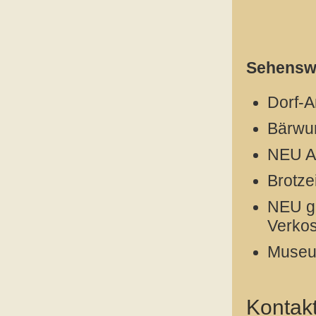
Sehenswü
Dorf-A
Bärwur
NEU Au
Brotze
NEU ge
Verko
Museu
Kontak