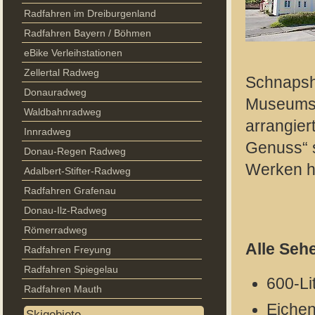
Radfahren im Dreiburgenland
Radfahren Bayern / Böhmen
eBike Verleihstationen
Zellertal Radweg
Schnapshe
Donauradweg
Museumsla
Waldbahnradweg
arrangie
Innradweg
Genuss“ s
Donau-Regen Radweg
Werken h
Adalbert-Stifter-Radweg
Radfahren Grafenau
Donau-Ilz-Radweg
Römerradweg
Alle Seh
Radfahren Freyung
Radfahren Spiegelau
600-Li
Radfahren Mauth
Eichen
Skigebiete