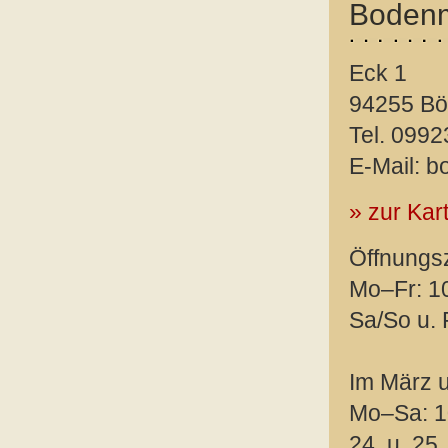
Boden
Eck 1
94255 Bö
Tel. 099
E-Mail: 
» zur Kar
Öffnungsz
Mo–Fr: 1
Sa/So u. 
Im März 
Mo–Sa: 1
24. u. 25