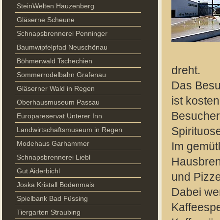
SteinWelten Hauzenberg
Gläserne Scheune
Schnapsbrennerei Penninger
Baumwipfelpfad Neuschönau
Böhmerwald Tschechien
dreht.
Sommerrodelbahn Grafenau
Das Besuc
Gläserner Wald in Regen
ist koste
Oberhausmuseum Passau
Besucher 
Europareservat Unterer Inn
Spirituos
Landwirtschaftsmuseum in Regen
Modehaus Garhammer
Im gemüt
Schnapsbrennerei Liebl
Hausbren
Gut Aiderbichl
und Pizze
Joska Kristall Bodenmais
Dabei wer
Spielbank Bad Füssing
Kaffeespe
Tiergarten Straubing