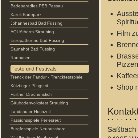
Badeparadies PEB Passau
Ausste
Karoli Badepark
Spirit
Johannesbad Bad Füssing
AQUAtherm Straubing
Film z
Europatherme Bad Füssing
Brenne
Saunahof Bad Füssing
Brasse
Rannasee
Pizze
Feste und Festivals
Kaffee
Trenck der Pandur - Trenckfestspiele
Kötztinger Pfingstritt
Shop m
Further Drachenstich
Gäubodenvolksfest Straubing
Kontak
Landshuter Hochzeit
Passionsspiele Perlesreut
Saßbach
Burgfestspiele Neunussberg
Waldkirchner Rauhnacht