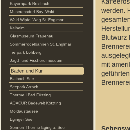
Kaffeerös
Bayernpark Reisbach
werden. H
Museumsdorf Bay. Wald
gesamten 
Wald Wipfel Weg St. Englmar
Herstellu
Kelheim
Glasmuseum Frauenau
Blutwurz 
Sommerrodelbahnen St. Englmar
Brennerei
Tierpark Lohberg
ausgelegt
Jagd- und Fischereimuseum
mit amer
Baden und Kur
geführten
Blaibach See
Brennerei
Seepark Arrach
Therme I Bad Füssing
AQACUR Badewelt Kötzting
Moldaustausee
Eginger See
Sonnen-Therme Eging a. See
Sehenswü