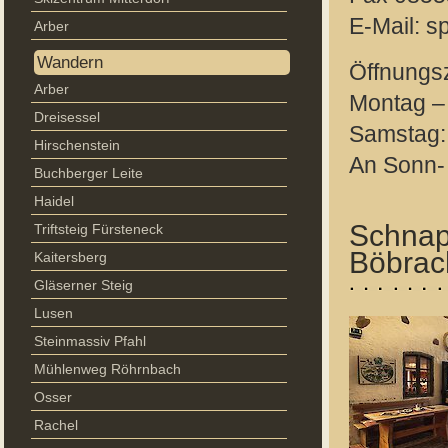
E-Mail: 
Arber
Wandern
Öffnungsz
Arber
Montag – 
Dreisessel
Samstag:
Hirschenstein
An Sonn-
Buchberger Leite
Haidel
Schnap
Triftsteig Fürsteneck
Böbrac
Kaitersberg
Gläserner Steig
Lusen
Steinmassiv Pfahl
Mühlenweg Röhrnbach
Osser
Rachel