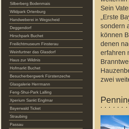
Silberberg Bodenmais
Sein Vate
Wildpark Ortenburg
„Erste B
Handweberei in Wegscheid
sondern a
Deggendorf
können Be
Hirschpark Buchet
denen nac
Freilichtmuseum Finsterau
erfahren 
Weinfurtner das Glasdorf
Haus zur Wildnis
Branntwe
Hofmarkt Buchet
Hauzenber
Besucherbergwerk Fürstenzeche
zwei weit
Glasgalerie Herrmann
Feng-Shui-Park Lalling
Pennin
Xperium Sankt Englmar
Bayerwald Ticket
Straubing
Passau