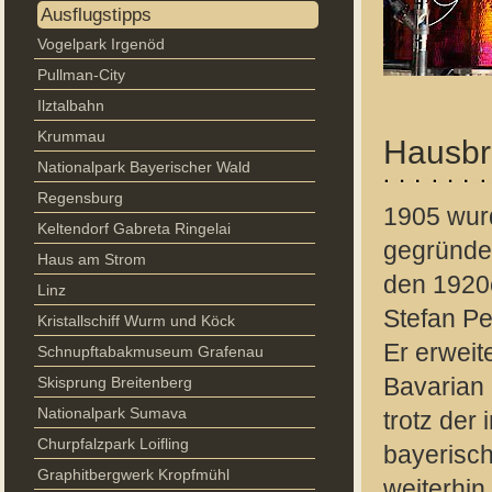
Ausflugstipps
Vogelpark Irgenöd
Pullman-City
Ilztalbahn
Krummau
Hausbr
Nationalpark Bayerischer Wald
Regensburg
1905 wur
Keltendorf Gabreta Ringelai
gegründet
Haus am Strom
den 1920
Linz
Stefan Pe
Kristallschiff Wurm und Köck
Er erwei
Schnupftabakmuseum Grafenau
Skisprung Breitenberg
Bavarian
Nationalpark Sumava
trotz der
Churpfalzpark Loifling
bayerisch
Graphitbergwerk Kropfmühl
weiterhin 