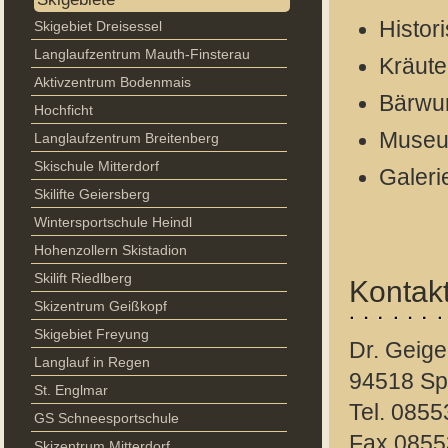
Histor
Skigebiet Dreisessel
Langlaufzentrum Mauth-Finsterau
Kräute
Aktivzentrum Bodenmais
Bärwur
Hochficht
Museu
Langlaufzentrum Breitenberg
Skischule Mitterdorf
Galeri
Skilifte Geiersberg
Wintersportschule Heindl
Hohenzollern Skistadion
Skilift Riedlberg
Kontak
Skizentrum Geißkopf
Skigebiet Freyung
Dr. Geige
Langlauf in Regen
94518 Sp
St. Englmar
Tel. 085
GS Schneesportschule
Fax 0855
Skizentrum Mitterdorf