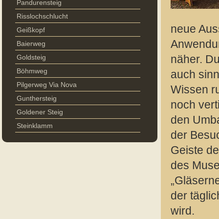
Pandurensteig
Risslochschlucht
neue Aus
Geißkopf
Anwendun
Baierweg
Goldsteig
näher. D
Böhmweg
auch sinn
Pilgerweg Via Nova
Wissen ru
Gunthersteig
noch vert
Goldener Steig
den Umba
Steinklamm
der Besuc
Geiste de
des Muse
„Gläserne
der tägli
wird.