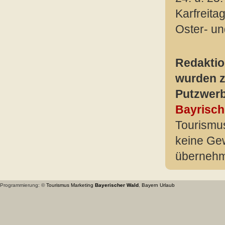
Karfreita
Oster- un
Redaktio
wurden z
Putzwerb
Bayrisch
Tourismu
keine Gew
übernehm
Programmierung: ©
Tourismus
Marketing
Bayerischer Wald
,
Bayern
Urlaub