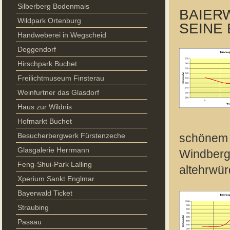
Silberberg Bodenmais
BAIERW
Wildpark Ortenburg
SEINE
Handweberei in Wegscheid
Deggendorf
Hirschpark Buchet
Freilichtmuseum Finsterau
Weinfurtner das Glasdorf
Haus zur Wildnis
Hofmarkt Buchet
Besucherbergwerk Fürstenzeche
schönem B
Glasgalerie Herrmann
Windberg 
Feng-Shui-Park Lalling
altehrwür
Xperium Sankt Englmar
Bayerwald Ticket
Straubing
Passau