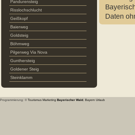
Pandurensteig
Bayerisch
Risslochschlucht
Daten oh
Geißkopf
Baierweg
Goldsteig
Böhmweg
Pilgerweg Via Nova
Gunthersteig
Goldener Steig
Steinklamm
Programmierung: ©
Tourismus
Marketing
Bayerischer Wald
,
Bayern
Urlaub