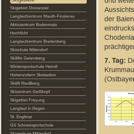
und weite
Skigebiet Dreisessel
Aussichts
Langlaufzentrum Mauth-Finsterau
der Baier
Aktivzentrum Bodenmais
eindrucks
Hochficht
Chodenla
Langlaufzentrum Breitenberg
prächtige
Skischule Mitterdorf
Skilifte Geiersberg
7. Tag:
Do
Wintersportschule Heindl
Krummau,
Hohenzollern Skistadion
(Ostbaye
Skilift Riedlberg
Skizentrum Geißkopf
Skigebiet Freyung
Langlauf in Regen
St. Englmar
GS Schneesportschule
Skizentrum Mitterdorf