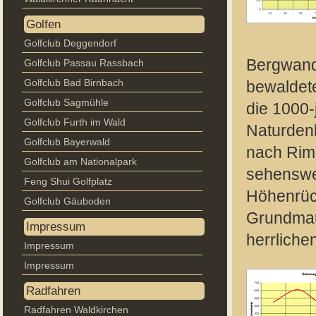
Golfen
Golfclub Deggendorf
Bergwande
Golfclub Passau Rassbach
Golfclub Bad Birnbach
bewaldet
Golfclub Sagmühle
die 1000-
Golfclub Furth im Wald
Naturdenk
Golfclub Bayerwald
nach Rimb
Golfclub am Nationalpark
sehenswe
Feng Shui Golfplatz
Höhenrüc
Golfclub Gäuboden
Grundmau
Impressum
herrlichen
Impressum
Impressum
Radfahren
Radfahren Waldkirchen