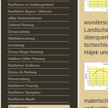
Radfahren im Dreiburgenland
Radfahren Bayern / Böhmen
eBike Verleihstationen
wundersc
Zellertal Radweg
Landscha
Donauradweg
überquert
Waldbahnradweg
tschechi
Innradweg
Hájek un
Donau-Regen Radweg
Adalbert-Stifter-Radweg
Radfahren Grafenau
Donau-Ilz-Radweg
Römerradweg
Radfahren Freyung
Radfahren Spiegelau
Radfahren Mauth
malerisch
Skigebiete