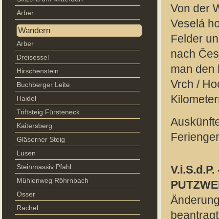
Von der W
Arber
Veselá ho
Wandern
Felder un
Arber
nach Čes
Dreisessel
man den k
Hirschenstein
Vrch / Ho
Buchberger Leite
Kilometer
Haidel
Triftsteig Fürsteneck
Auskünfte
Kaitersberg
Ferienge
Gläserner Steig
Lusen
Steinmassiv Pfahl
V.i.S.d.P
Mühlenweg Röhrnbach
PUTZWER
Osser
Änderunge
Rachel
beantrag