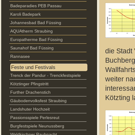
Badeparadies PEB Passau
Karoli Badepark
Johannesbad Bad Füssing
AQUAtherm Straubing
Europatherme Bad Füssing
Saunahof Bad Füssing
die Stadt
Rannasee
Buchberg,
Feste und Festivals
Wallfahrt
Trenck der Pandur - Trenckfestspiele
weiter na
Kötztinger Pfingstritt
interessa
Further Drachenstich
Kötzting 
Gäubodenvolksfest Straubing
Landshuter Hochzeit
Passionsspiele Perlesreut
Burgfestspiele Neunussberg
Waldkirchner Rauhnacht