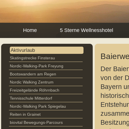
Home
5 Sterne Wellnesshotel
Aktivurlaub
Baierwe
Skatingstrecke Finsterau
Nordic-Walking-Park Freyung
Der Baier
Bootswandern am Regen
von der 
Nordic Walking Zentrum
Bayern u
Freizeitgelände Röhrnbach
historisc
Tennisschule Mitterdorf
Entstehu
Nordic-Walking Park Spiegelau
zusammen
Reiten in Grainet
Besitzung
biovital Bewegungs-Parcours