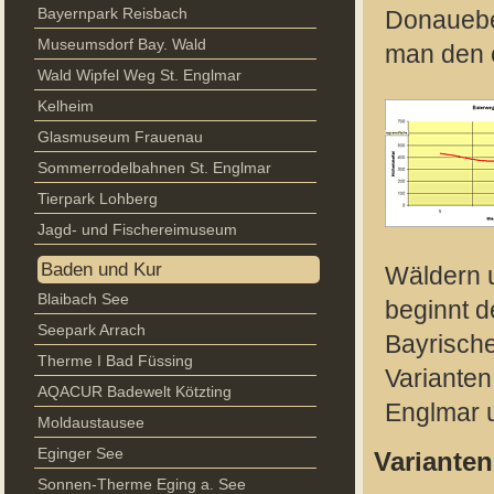
Bayernpark Reisbach
Donaueben
Museumsdorf Bay. Wald
man den e
Wald Wipfel Weg St. Englmar
Kelheim
Glasmuseum Frauenau
Sommerrodelbahnen St. Englmar
Tierpark Lohberg
Jagd- und Fischereimuseum
Baden und Kur
Wäldern 
Blaibach See
beginnt 
Seepark Arrach
Bayrische
Therme I Bad Füssing
Variante
AQACUR Badewelt Kötzting
Englmar u
Moldaustausee
Eginger See
Varianten
Sonnen-Therme Eging a. See