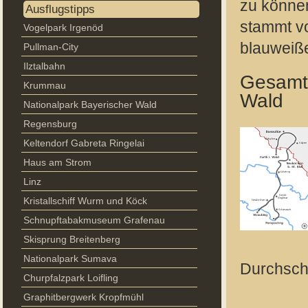
zu könne
Ausflugstipps
stammt v
Vogelpark Irgenöd
blauweiß
Pullman-City
Ilztalbahn
Gesamtü
Krummau
Wald
Nationalpark Bayerischer Wald
Regensburg
Keltendorf Gabreta Ringelai
Haus am Strom
Linz
Kristallschiff Wurm und Köck
Schnupftabakmuseum Grafenau
Skisprung Breitenberg
Nationalpark Sumava
Durchschn
Churpfalzpark Loifling
Graphitbergwerk Kropfmühl