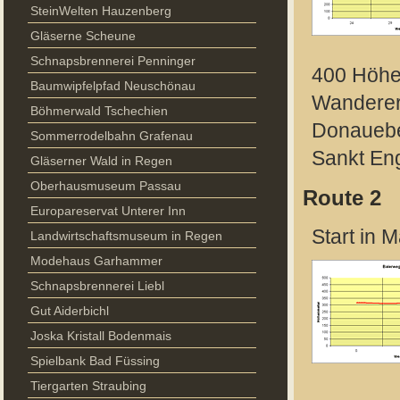
SteinWelten Hauzenberg
Gläserne Scheune
Schnapsbrennerei Penninger
400 Höhe
Baumwipfelpfad Neuschönau
Wanderer 
Böhmerwald Tschechien
Donaueben
Sommerrodelbahn Grafenau
Sankt Eng
Gläserner Wald in Regen
Oberhausmuseum Passau
Route 2
Europareservat Unterer Inn
Start in 
Landwirtschaftsmuseum in Regen
Modehaus Garhammer
Schnapsbrennerei Liebl
Gut Aiderbichl
Joska Kristall Bodenmais
Spielbank Bad Füssing
Tiergarten Straubing