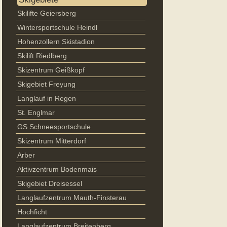
Skilifte Geiersberg
Wintersportschule Heindl
Hohenzollern Skistadion
Skilift Riedlberg
Skizentrum Geißkopf
Skigebiet Freyung
Langlauf in Regen
St. Englmar
GS Schneesportschule
Skizentrum Mitterdorf
Arber
Aktivzentrum Bodenmais
Skigebiet Dreisessel
Langlaufzentrum Mauth-Finsterau
Hochficht
Langlaufzentrum Breitenberg