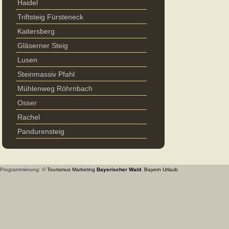
Haidel
Triftsteig Fürsteneck
Kaitersberg
Gläserner Steig
Lusen
Steinmassiv Pfahl
Mühlenweg Röhrnbach
Osser
Rachel
Pandurensteig
Programmierung: ©
Tourismus
Marketing
Bayerischer Wald
,
Bayern
Urlaub