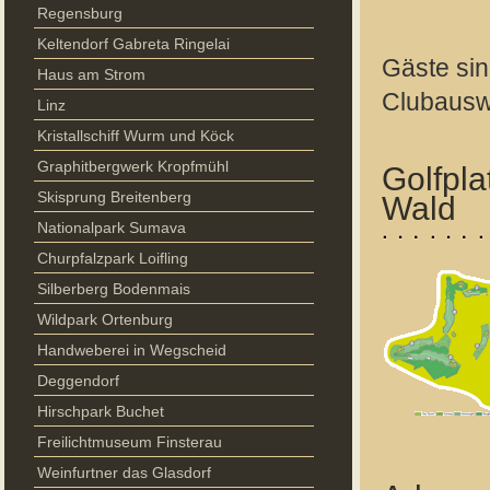
Regensburg
Keltendorf Gabreta Ringelai
Gäste sin
Haus am Strom
Clubauswe
Linz
Kristallschiff Wurm und Köck
Graphitbergwerk Kropfmühl
Golfpla
Skisprung Breitenberg
Wald
Nationalpark Sumava
Churpfalzpark Loifling
Silberberg Bodenmais
Wildpark Ortenburg
Handweberei in Wegscheid
Deggendorf
Hirschpark Buchet
Freilichtmuseum Finsterau
Weinfurtner das Glasdorf