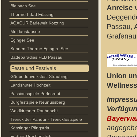
Blaibach See
Anreise 
Therme I Bad Füssing
Deggendo
AQACUR Badewelt Kötzting
Passau, A
Moldaustausee
Grafenau
Eginger See
Sonnen-Therme Eging a. See
Badeparadies PEB Passau
Feste und Festivals
Union un
Gäubodenvolksfest Straubing
Wellness
Landshuter Hochzeit
Passionsspiele Perlesreut
Impressu
Burgfestspiele Neunussberg
Verfügun
Waldkirchner Rauhnacht
Bayerwa
Trenck der Pandur - Trenckfestspiele
angegebe
Kötztinger Pfingstritt
Further Drachenstich