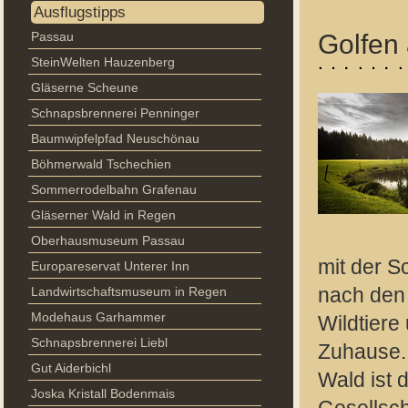
Ausflugstipps
Passau
Golfen
SteinWelten Hauzenberg
Gläserne Scheune
Schnapsbrennerei Penninger
Baumwipfelpfad Neuschönau
Böhmerwald Tschechien
Sommerrodelbahn Grafenau
Gläserner Wald in Regen
Oberhausmuseum Passau
mit der S
Europareservat Unterer Inn
Landwirtschaftsmuseum in Regen
nach den 
Modehaus Garhammer
Wildtiere
Schnapsbrennerei Liebl
Zuhause. 
Gut Aiderbichl
Wald ist 
Joska Kristall Bodenmais