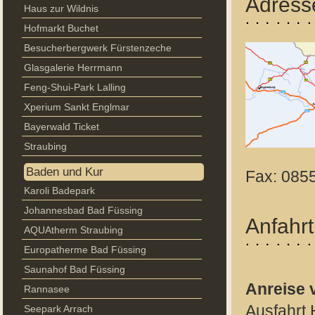
Adress
Haus zur Wildnis
Hofmarkt Buchet
Besucherbergwerk Fürstenzeche
Glasgalerie Herrmann
Feng-Shui-Park Lalling
Xperium Sankt Englmar
Bayerwald Ticket
Straubing
Baden und Kur
Fax: 0855
Karoli Badepark
Johannesbad Bad Füssing
Anfahrt
AQUAtherm Straubing
Europatherme Bad Füssing
Saunahof Bad Füssing
Anreise 
Rannasee
Ausfahrt 
Seepark Arrach