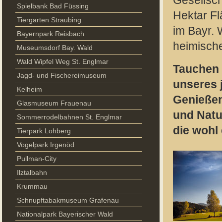
Gesellsch
Spielbank Bad Füssing
Hektar Fl
Tiergarten Straubing
im Bayr. 
Bayernpark Reisbach
heimische
Museumsdorf Bay. Wald
Wald Wipfel Weg St. Englmar
Tauchen S
Jagd- und Fischereimuseum
unseres 
Kelheim
Genießen
Glasmuseum Frauenau
und Natu
Sommerrodelbahnen St. Englmar
die wohl 
Tierpark Lohberg
Vogelpark Irgenöd
Pullman-City
Ilztalbahn
Krummau
Schnupftabakmuseum Grafenau
Nationalpark Bayerischer Wald