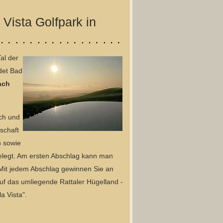
 Vista Golfpark in
al der
det Bad
ach
ach und
dschaft
n sowie
elegt. Am ersten Abschlag kann man
Mit jedem Abschlag gewinnen Sie an
uf das umliegende Rattaler Hügelland -
a Vista".