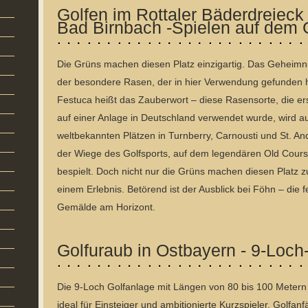
Golfen im Rottaler Bäderdreieck 
Bad Birnbach -Spielen auf dem 
Die Grüns machen diesen Platz einzigartig. Das Geheimni
der besondere Rasen, der in hier Verwendung gefunden h
Festuca heißt das Zauberwort – diese Rasensorte, die er
auf einer Anlage in Deutschland verwendet wurde, wird a
weltbekannten Plätzen in Turnberry, Carnousti und St. An
der Wiege des Golfsports, auf dem legendären Old Cour
bespielt. Doch nicht nur die Grüns machen diesen Platz z
einem Erlebnis. Betörend ist der Ausblick bei Föhn – die
Gemälde am Horizont.
Golfuraub in Ostbayern - 9-Loch
Die 9-Loch Golfanlage mit Längen von 80 bis 100 Metern 
ideal für Einsteiger und ambitionierte Kurzspieler. Golfan