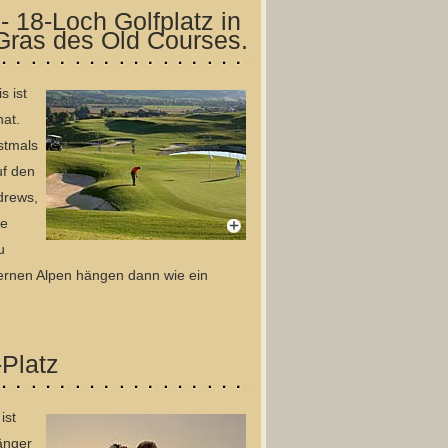
- 18-Loch Golfplatz in
Gras des Old Courses.
s ist
at.
stmals
uf den
drews,
se
u
 fernen Alpen hängen dann wie ein
-Platz
ist
fänger