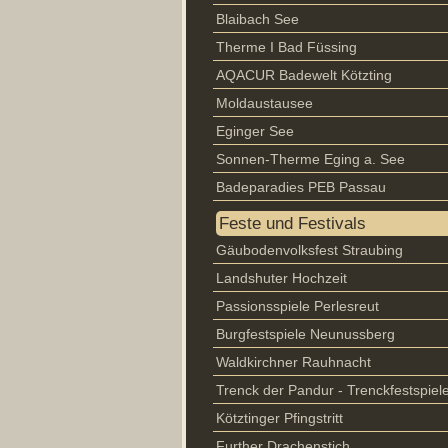
Blaibach See
Therme I Bad Füssing
AQACUR Badewelt Kötzting
Moldaustausee
Eginger See
Sonnen-Therme Eging a. See
Badeparadies PEB Passau
Feste und Festivals
Gäubodenvolksfest Straubing
Landshuter Hochzeit
Passionsspiele Perlesreut
Burgfestspiele Neunussberg
Waldkirchner Rauhnacht
Trenck der Pandur - Trenckfestspiel
Kötztinger Pfingstritt
Further Drachenstich