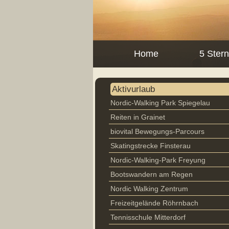
Home
5 Ster
Aktivurlaub
Nordic-Walking Park Spiegelau
Reiten in Grainet
biovital Bewegungs-Parcours
Skatingstrecke Finsterau
Nordic-Walking-Park Freyung
Bootswandern am Regen
Nordic Walking Zentrum
Freizeitgelände Röhrnbach
Tennisschule Mitterdorf