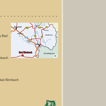
g Bad
nbach
Bad Birnbach