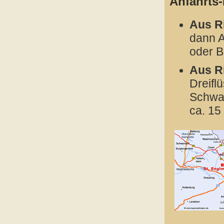
Anfahrts
Aus R
dann A
oder B
Aus R
Dreifl
Schwar
ca. 15