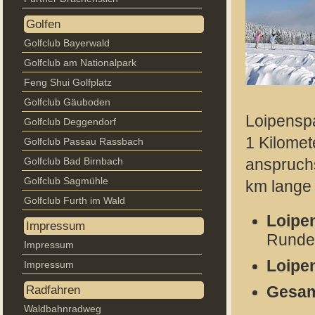
Golfen
Golfclub Bayerwald
Golfclub am Nationalpark
Feng Shui Golfplatz
Golfclub Gäuboden
Loipenspa
Golfclub Deggendorf
1 Kilomet
Golfclub Passau Rassbach
Golfclub Bad Birnbach
anspruchs
Golfclub Sagmühle
km lange
Golfclub Furth im Wald
Loipe
Impressum
Runde
Impressum
Loipe
Impressum
Radfahren
Gesam
Waldbahnradweg