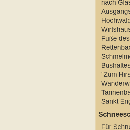
nach Glas
Ausgangsp
Hochwald-
Wirtshaus
Fuße des 
Rettenbac
Schmelmer
Bushaltes
"Zum Hirs
Wanderwe
Tannenba
Sankt En
Schneesc
Für Schn