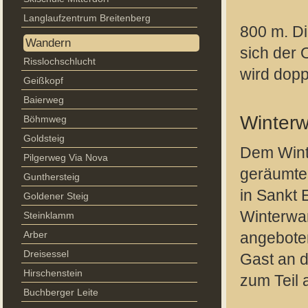
Langlaufzentrum Breitenberg
800 m. Di
Wandern
sich der 
Risslochschlucht
wird dopp
Geißkopf
Baierweg
Winterw
Böhmweg
Goldsteig
Dem Wint
Pilgerweg Via Nova
geräumte
Gunthersteig
in Sankt 
Goldener Steig
Winterwa
Steinklamm
Arber
angeboten
Dreisessel
Gast an d
Hirschenstein
zum Teil 
Buchberger Leite