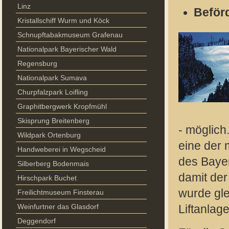
Linz
Beför
Kristallschiff Wurm und Köck
Schnupftabakmuseum Grafenau
Nationalpark Bayerischer Wald
Regensburg
Nationalpark Sumava
Churpfalzpark Loifling
Graphitbergwerk Kropfmühl
Skisprung Breitenberg
- möglich
Wildpark Ortenburg
eine der 
Handweberei in Wegscheid
des Bayer
Silberberg Bodenmais
damit der
Hirschpark Buchet
wurde gle
Freilichtmuseum Finsterau
Weinfurtner das Glasdorf
Liftanlage 
Deggendorf