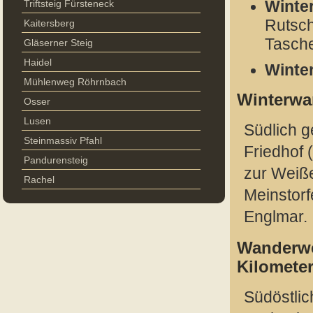
Triftsteig Fürsteneck
Winte
Rutsch
Kaitersberg
Tasch
Gläserner Steig
Haidel
Winte
Mühlenweg Röhrnbach
Winterwa
Osser
Lusen
Südlich 
Steinmassiv Pfahl
Friedhof 
Pandurensteig
zur Weiße
Rachel
Meinstorf
Englmar.
Wanderweg
Kilometer
Südöstlic