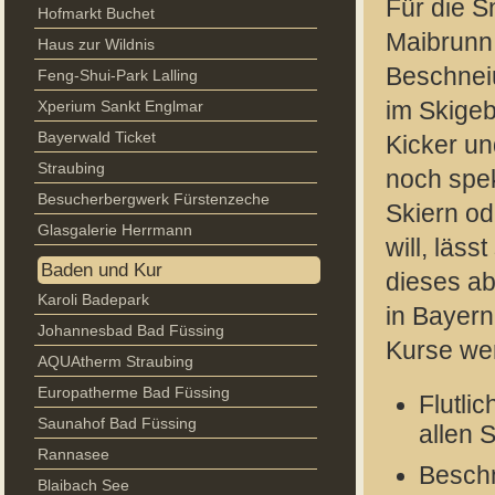
Für die S
Hofmarkt Buchet
Maibrunn 
Haus zur Wildnis
Beschneiu
Feng-Shui-Park Lalling
Xperium Sankt Englmar
im Skigeb
Bayerwald Ticket
Kicker un
Straubing
noch spek
Besucherbergwerk Fürstenzeche
Skiern o
Glasgalerie Herrmann
will, läs
Baden und Kur
dieses a
Karoli Badepark
in Bayern
Johannesbad Bad Füssing
Kurse we
AQUAtherm Straubing
Europatherme Bad Füssing
Flutli
Saunahof Bad Füssing
allen S
Rannasee
Beschn
Blaibach See