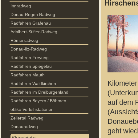
Hirschens
Innradweg
Donau-Regen Radweg
Radfahren Grafenau
Adalbert-Stifter-Radweg
Römerradweg
Donau-Ilz-Radweg
Radfahren Freyung
Radfahren Spiegelau
Radfahren Mauth
Kilomete
Radfahren Waldkirchen
(Unterkun
Radfahren im Dreiburgenland
Radfahren Bayern / Böhmen
auf dem 
eBike Verleihstationen
(Aussicht
Zellertal Radweg
Donauebe
Donauradweg
geht wie
Skigebiete