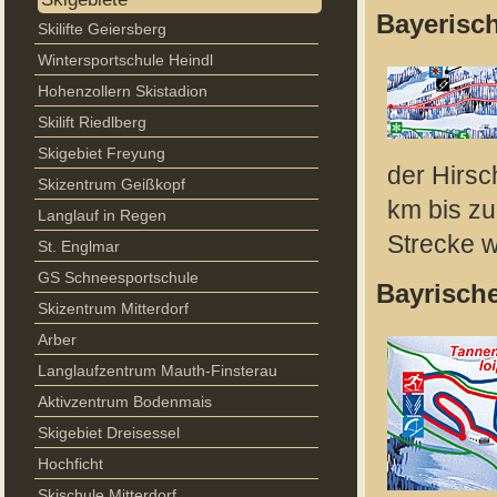
Bayerisch
Skilifte Geiersberg
Wintersportschule Heindl
Hohenzollern Skistadion
Skilift Riedlberg
Skigebiet Freyung
der Hirsc
Skizentrum Geißkopf
km bis zu
Langlauf in Regen
Strecke 
St. Englmar
GS Schneesportschule
Bayrische
Skizentrum Mitterdorf
Arber
Langlaufzentrum Mauth-Finsterau
Aktivzentrum Bodenmais
Skigebiet Dreisessel
Hochficht
Skischule Mitterdorf