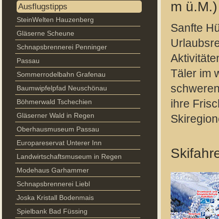
m ü.M.)
Ausflugstipps
SteinWelten Hauzenberg
Sanfte Hü
Gläserne Scheune
Urlaubsre
Schnapsbrennerei Penninger
Aktivität
Passau
Täler im 
Sommerrodelbahn Grafenau
schweren 
Baumwipfelpfad Neuschönau
Böhmerwald Tschechien
ihre Frisc
Gläserner Wald in Regen
Skiregio
Oberhausmuseum Passau
Europareservat Unterer Inn
Skifah
Landwirtschaftsmuseum in Regen
Modehaus Garhammer
Schnapsbrennerei Liebl
Joska Kristall Bodenmais
Spielbank Bad Füssing