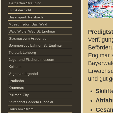
Tiergarten Straubing
Gut Aiderbichl
Bayernpark Reisbach
Museumsdorf Bay. Wald
Predigts
Wald Wipfel Weg St. Englmar
Glasmuseum Frauenau
Verfügung
Sommerrodelbahnen St. Englmar
Beförderu
Tierpark Lohberg
Englmar z
Jagd- und Fischereimuseum
Bayerwald
Kelheim
Erwachsen
Vogelpark Irgenöd
und gut g
Ilztalbahn
Krummau
Skilift
Pullman-City
Abfahr
Keltendorf Gabreta Ringelai
Gesam
Haus am Strom