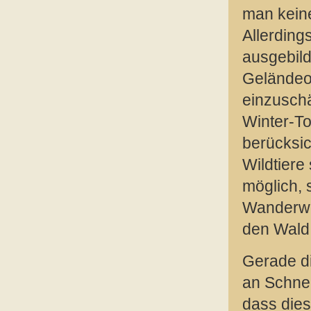
man kein
Allerding
ausgebild
Geländeor
einzuschä
Winter-T
berücksic
Wildtiere
möglich, 
Wanderwe
den Wald 
Gerade di
an Schnee
dass dies