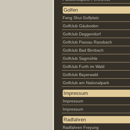
Golfen
Feng Shui Golfplatz
Golfclub Gäuboden
Golfclub Deggendorf
Golfclub Passau Rassbach
Golfclub Bad Birnbach
Golfclub Sagmühle
Golfclub Furth im Wald
Golfclub Bayerwald
Golfclub am Nationalpark
Impressum
Impressum
Impressum
Radfahren
Radfahren Freyung