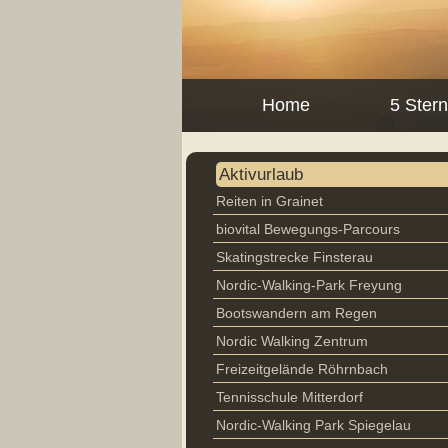
Home
5 Ster
Aktivurlaub
Reiten in Grainet
biovital Bewegungs-Parcours
Skatingstrecke Finsterau
Nordic-Walking-Park Freyung
Bootswandern am Regen
Nordic Walking Zentrum
Freizeitgelände Röhrnbach
Tennisschule Mitterdorf
Nordic-Walking Park Spiegelau