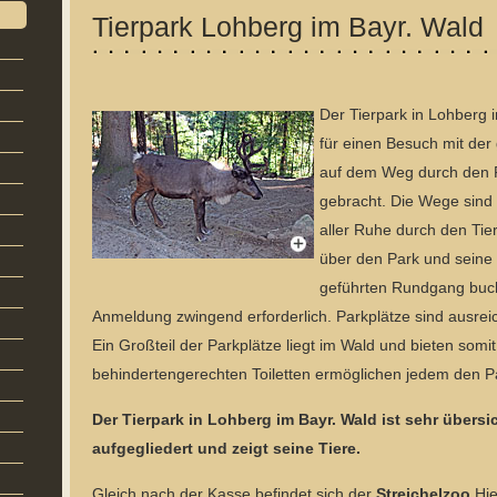
Tierpark Lohberg im Bayr. Wald
Der Tierpark in Lohberg 
für einen Besuch mit de
auf dem Weg durch den P
gebracht. Die Wege sind 
aller Ruhe durch den Ti
über den Park und seine
geführten Rundgang buche
Anmeldung zwingend erforderlich. Parkplätze sind ausr
Ein Großteil der Parkplätze liegt im Wald und bieten som
behindertengerechten Toiletten ermöglichen jedem den P
Der Tierpark in Lohberg im Bayr. Wald ist sehr übers
aufgegliedert und zeigt seine Tiere.
Gleich nach der Kasse befindet sich der
Streichelzoo
.Hi