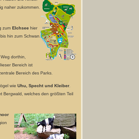
nig naher zukommen.
rg zum
Elchsee
hier
 bis hin zum Schwan.
 Weg dorthin,
ieser Bereich ist
zentrale Bereich des Parks.
Vögel wie
Uhu, Specht und Kleiber
.
 Bergwald, welches den größten Teil
moor
gion