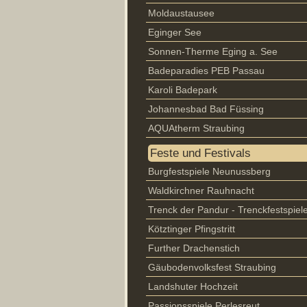
Moldaustausee
Eginger See
Sonnen-Therme Eging a. See
Badeparadies PEB Passau
Karoli Badepark
Johannesbad Bad Füssing
AQUAtherm Straubing
Feste und Festivals
Burgfestspiele Neunussberg
Waldkirchner Rauhnacht
Trenck der Pandur - Trenckfestspiel
Kötztinger Pfingstritt
Further Drachenstich
Gäubodenvolksfest Straubing
Landshuter Hochzeit
Passionsspiele Perlesreut