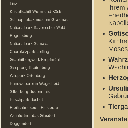
Linz
ihrem
Kristallschiff Wurm und Köck
Friedh
Schnupftabakmuseum Grafenau
Kapell
Nationalpark Bayerischer Wald
Gotis
Regensburg
Kirche
Nationalpark Sumava
Mosesf
Churpfalzpark Loifling
Wahrz
Graphitbergwerk Kropfmühl
Wacht
Skisprung Breitenberg
Wildpark Ortenburg
Herzo
Handweberei in Wegscheid
Ursul
Silberberg Bodenmais
Gebrü
Hirschpark Buchet
Tierga
Freilichtmuseum Finsterau
Weinfurtner das Glasdorf
Veransta
Deggendorf