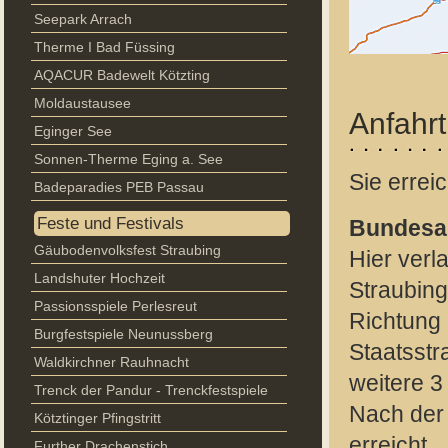
Seepark Arrach
Therme I Bad Füssing
AQACUR Badewelt Kötzting
Moldaustausee
Anfahrt
Eginger See
Sonnen-Therme Eging a. See
Sie errei
Badeparadies PEB Passau
Feste und Festivals
Bundesa
Gäubodenvolksfest Straubing
Hier verl
Landshuter Hochzeit
Straubing
Passionsspiele Perlesreut
Richtung 
Burgfestspiele Neunussberg
Staatsstr
Waldkirchner Rauhnacht
weitere 3
Trenck der Pandur - Trenckfestspiele
Nach der
Kötztinger Pfingstritt
erreicht.
Further Drachenstich