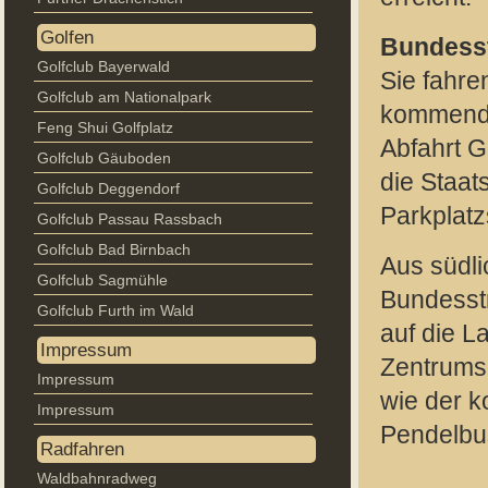
Golfen
Bundess
Golfclub Bayerwald
Sie fahre
Golfclub am Nationalpark
kommend b
Feng Shui Golfplatz
Abfahrt G
Golfclub Gäuboden
die Staat
Golfclub Deggendorf
Parkplatz
Golfclub Passau Rassbach
Golfclub Bad Birnbach
Aus südli
Golfclub Sagmühle
Bundesstr
Golfclub Furth im Wald
auf die L
Impressum
Zentrums
Impressum
wie der k
Impressum
Pendelbus
Radfahren
Waldbahnradweg