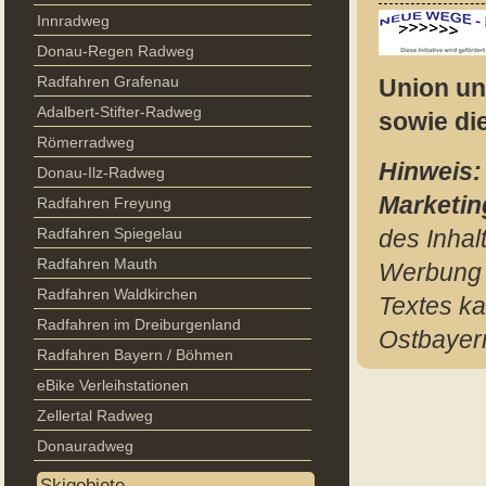
Innradweg
Donau-Regen Radweg
Radfahren Grafenau
Union un
Adalbert-Stifter-Radweg
sowie di
Römerradweg
Hinweis:
Donau-Ilz-Radweg
Marketi
Radfahren Freyung
Radfahren Spiegelau
des Inhal
Radfahren Mauth
Werbung d
Radfahren Waldkirchen
Textes k
Radfahren im Dreiburgenland
Ostbayer
Radfahren Bayern / Böhmen
eBike Verleihstationen
Zellertal Radweg
Donauradweg
Skigebiete