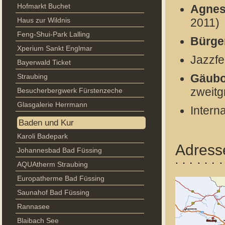
Hofmarkt Buchet
Agnes
Haus zur Wildnis
2011)
Feng-Shui-Park Lalling
Bürge
Xperium Sankt Englmar
Jazzfe
Bayerwald Ticket
Straubing
Gäubo
zweitg
Besucherbergwerk Fürstenzeche
Glasgalerie Herrmann
Intern
Baden und Kur
Karoli Badepark
Adress
Johannesbad Bad Füssing
AQUAtherm Straubing
Europatherme Bad Füssing
Saunahof Bad Füssing
Rannasee
Blaibach See