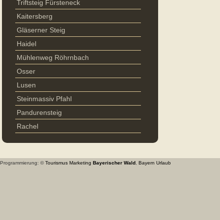
Triftsteig Fürsteneck
Kaitersberg
Gläserner Steig
Haidel
Mühlenweg Röhrnbach
Osser
Lusen
Steinmassiv Pfahl
Pandurensteig
Rachel
Programmierung: ©
Tourismus
Marketing
Bayerischer Wald
,
Bayern
Urlaub