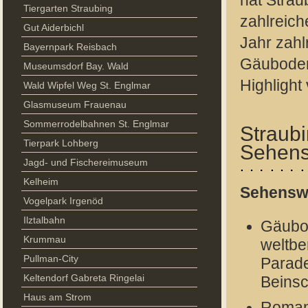
hat Strau
Tiergarten Straubing
zahlreich
Gut Aiderbichl
Jahr zahl
Bayernpark Reisbach
Gäubodenf
Museumsdorf Bay. Wald
Highlight
Wald Wipfel Weg St. Englmar
Glasmuseum Frauenau
Sommerrodelbahnen St. Englmar
Straubi
Tierpark Lohberg
Sehens
Jagd- und Fischereimuseum
Kelheim
Sehensw
Vogelpark Irgenöd
Ilztalbahn
Gäubo
Krummau
weltbe
Pullman-City
Parad
Keltendorf Gabreta Ringelai
Beinsc
Haus am Strom
Roman