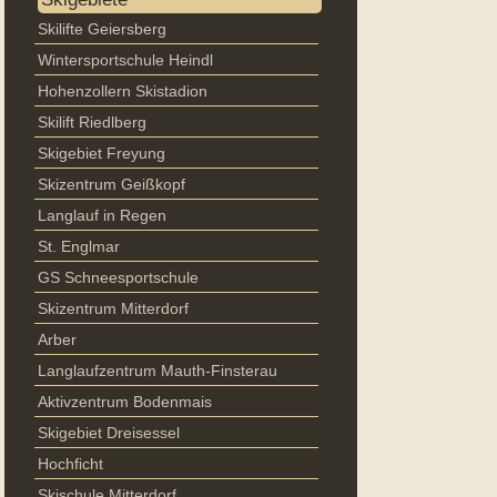
Skilifte Geiersberg
Wintersportschule Heindl
Hohenzollern Skistadion
Skilift Riedlberg
Skigebiet Freyung
Skizentrum Geißkopf
Langlauf in Regen
St. Englmar
GS Schneesportschule
Skizentrum Mitterdorf
Arber
Langlaufzentrum Mauth-Finsterau
Aktivzentrum Bodenmais
Skigebiet Dreisessel
Hochficht
Skischule Mitterdorf