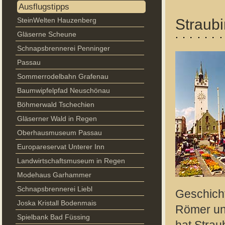
Ausflugstipps
SteinWelten Hauzenberg
Straub
Gläserne Scheune
Schnapsbrennerei Penninger
Passau
Sommerrodelbahn Grafenau
Baumwipfelpfad Neuschönau
Böhmerwald Tschechien
Gläserner Wald in Regen
Oberhausmuseum Passau
Europareservat Unterer Inn
Landwirtschaftsmuseum in Regen
Modehaus Garhammer
Schnapsbrennerei Liebl
Geschicht
Joska Kristall Bodenmais
Römer und
Spielbank Bad Füssing